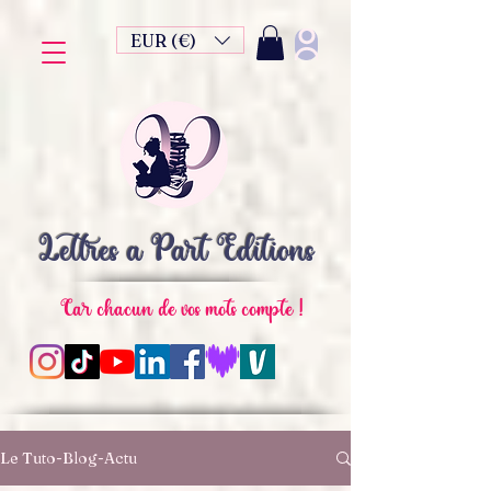
EUR (€)
Lettres à Part Editions
Car chacun de vos mots compte !
Le Tuto-Blog-Actu