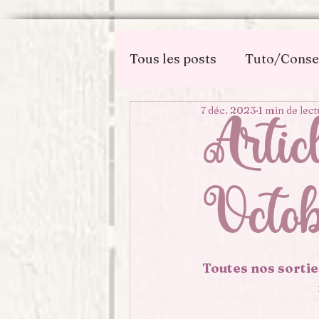
Tous les posts
Tuto/Conse
7 déc. 2023
1 min de lect
Dans les médias
Artic
Octo
Toutes nos sortie