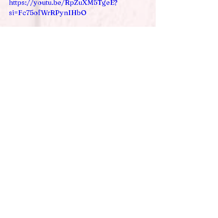
https://youtu.be/RpZuXM5TgeE?
si=Fc75ofWrRPynIHbO
Retrouvez régulièrement d'autres 
conseils et tutos sur notre blog ! 
Et n'oubliez pas de nous suivre sur 
les réseaux sociaux !
Tuto/Conseils