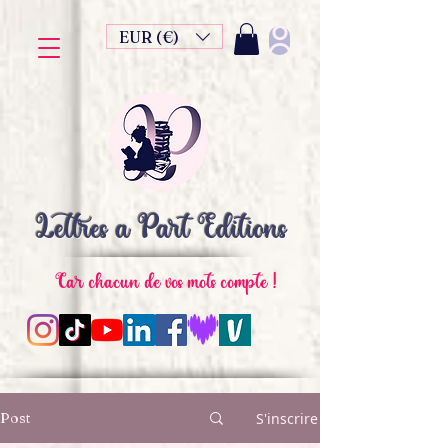
EUR (€)
Lettres à Part Editions
Car chacun de vos mots compte !
Post
S'inscrire