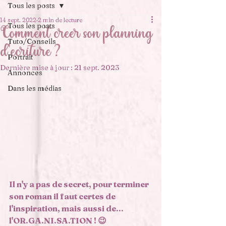
Tous les posts
14 sept. 2022
2 min de lecture
Tous les posts
Comment créer son planning
Tuto/Conseils
d'écriture ?
Portrait
Dernière mise à jour :
21 sept. 2023
Annonces
Dans les médias
Il n'y a pas de secret, pour terminer 
son roman il faut certes de 
l'inspiration, mais aussi de... 
l'OR.GA.NI.SA.TION ! 😉