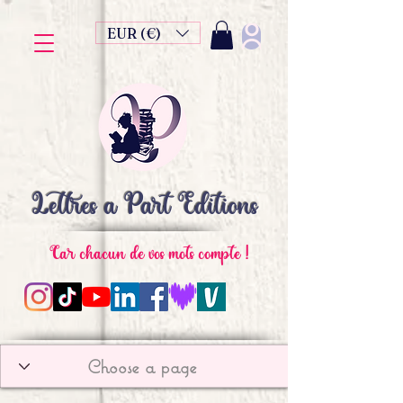
EUR (€)
Lettres à Part Editions
Car chacun de vos mots compte !