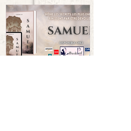
3 oct. 2025
∙
2
min
Samuel, de Laura L.R
Vous l'attendiez ? Voici
sans plus attendre le
quatrième roman de
Laura L.R, Samuel...