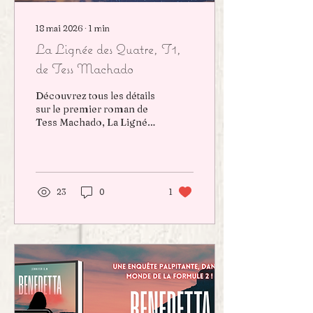
18 mai 2026
∙
1
min
La Lignée des Quatre, T1,
de Tess Machado
Découvrez tous les détails
sur le premier roman de
Tess Machado, La Lignée
des...
23
0
1