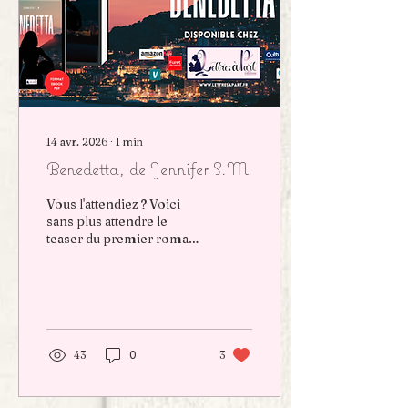
14 avr. 2026
∙
1
min
Benedetta, de Jennifer S.M
Vous l'attendiez ? Voici
sans plus attendre le
teaser du premier roman
de Jennifer S.M,
Benedetta...
43
0
3