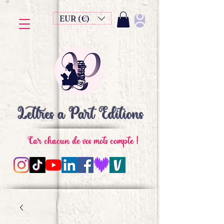
EUR (€)
Lettres à Part Editions
Car chacun de vos mots compte !