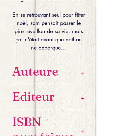
En se retrouvant seul pour fêter
noël, sam pensait passer le
pire réveillon de sa vie, mais
ça, c'était avant que nathan
ne débarque...
Auteure
Marion DLV a découvert sa passion
Editeur
pour l’écriture grâce à son grand-
père qui lui racontait des anecdotes
sur sa vie. Depuis son départ, elle a
Lettres à Part éditions
développé le goût de partager ses
ISBN
propres histoires, à son tour.