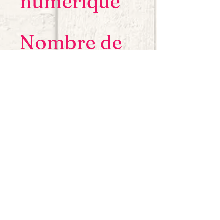
numérique
978-2-494210-08-0
Nombre de
pages
72
Genre
Romance de Noël
De la même
auteure
Fall
Langue