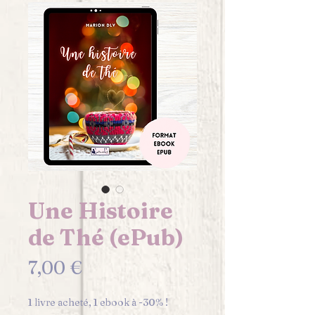
Une Histoire
de Thé (ePub)
Prix
7,00 €
1 livre acheté, 1 ebook à -30% !