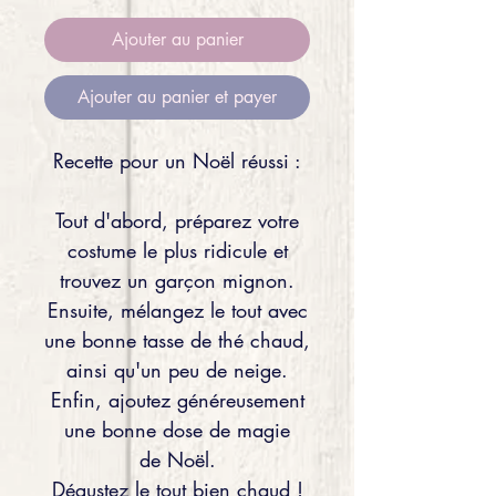
Ajouter au panier
Ajouter au panier et payer
Recette pour un Noël réussi :
Tout d'abord, préparez votre
costume le plus ridicule et
trouvez un garçon mignon.
Ensuite, mélangez le tout avec
une bonne tasse de thé chaud,
ainsi qu'un peu de neige.
Enfin, ajoutez généreusement
une bonne dose de magie
de Noël.
Dégustez le tout bien chaud !