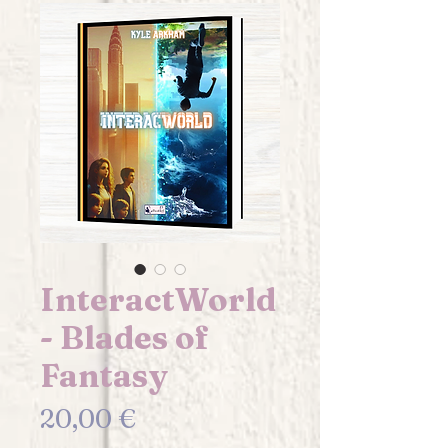
InteractWorld
- Blades of
Fantasy
Prix
20,00 €