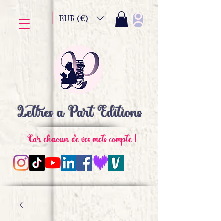
EUR (€)
Lettres à Part Editions
Car chacun de vos mots compte !