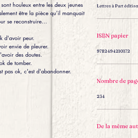
 sont houleux entre les deux jeunes
Lettres à Part éditio
lement être la pièce qu’il manquait
ur se reconstruire...
ISBN papier
k d'avoir peur.
oir envie de pleurer.
9782494210172
'avoir des doutes.
 ok de tomber.
st pas ok, c'est d'abandonner.
Nombre de pag
234
De la même au