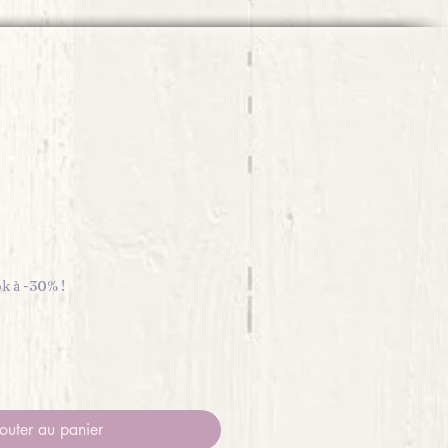
x
ok à -30% !
outer au panier