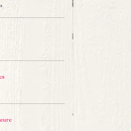
ns
es
teure