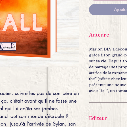
Ajoute
Auteure
Marion DLV a découv
grâce à son grand-pè
sur sa vie. Depuis s
de partager ses prop
autrice de la romanc
thé” (éditée chez lett
présente une nouvelle
avec “fall”, un rom
racée : suivre les pas de son père en
ça, c’était avant qu’il ne fasse une
al qui lui coûta ses jambes.
and tout son monde s’écroule ?
Editeur
ion, jusqu’à l’arrivée de Sylan, son