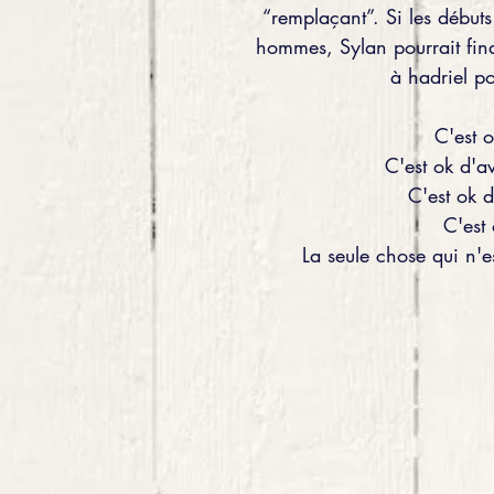
“remplaçant”. Si les débuts
hommes, Sylan pourrait fina
à hadriel po
C'est o
C'est ok d'av
C'est ok d
C'est
La seule chose qui n'e