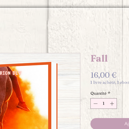
Fall
Pri
16,00 €
1 livre acheté, 1 ebo
Quantité
*
Aj