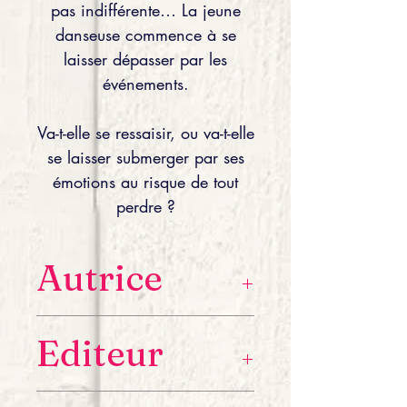
pas indifférente… La jeune
danseuse commence à se
laisser dépasser par les
événements.
Va-t-elle se ressaisir, ou va-t-elle
se laisser submerger par ses
émotions au risque de tout
perdre ?
Autrice
Laura L.R est une jeune autrice
Editeur
engagée dans la lutte contre
l'endométriose, dont elle est elle-
même atteinte, d'où l'idée de son
Lettres à Part éditions
second roman, "À la vie, À la danse".