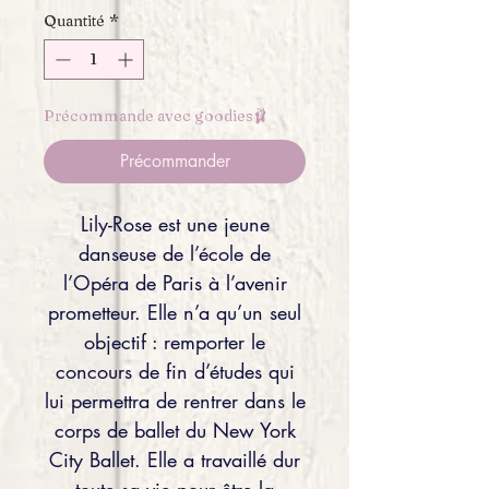
Quantité
*
Précommande avec goodies🩰
Précommander
Lily-Rose est une jeune
danseuse de l’école de
l’Opéra de Paris à l’avenir
prometteur. Elle n’a qu’un seul
objectif : remporter le
concours de fin d’études qui
lui permettra de rentrer dans le
corps de ballet du New York
City Ballet. Elle a travaillé dur