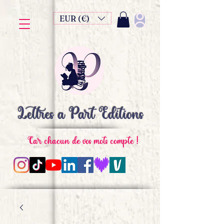
EUR (€)
Lettres à Part Editions
Car chacun de vos mots compte !