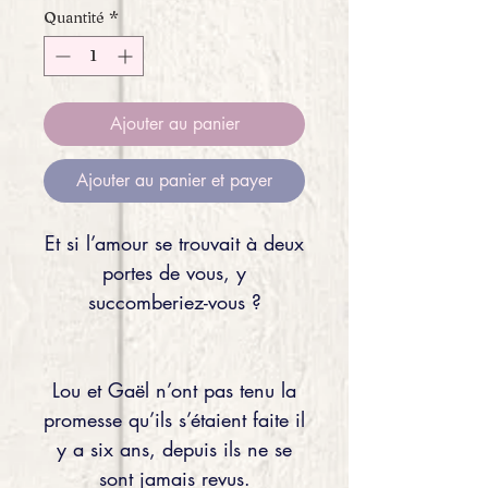
Quantité
*
Ajouter au panier
Ajouter au panier et payer
Et si l’amour se trouvait à deux
portes de vous, y
succomberiez-vous ?
Lou et Gaël n’ont pas tenu la
promesse qu’ils s’étaient faite il
y a six ans, depuis ils ne se
sont jamais revus.