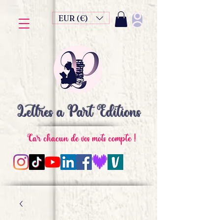
EUR (€)
Lettres à Part Editions
Car chacun de vos mots compte !