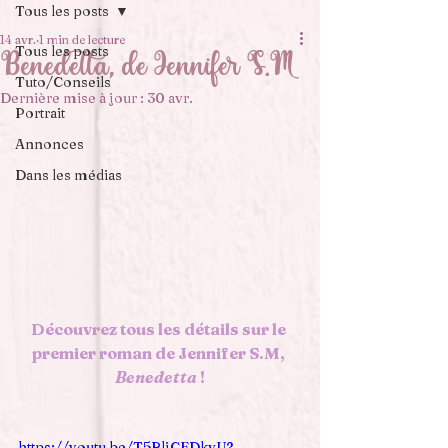
Tous les posts
14 avr.
1 min de lecture
Tous les posts
Benedetta, de Jennifer S.M
Tuto/Conseils
Dernière mise à jour :
30 avr.
Portrait
Annonces
Dans les médias
Découvrez tous les détails sur le 
premier roman de Jennifer S.M, 
Benedetta
 !
https://youtu.be/T5RljCEDkvU?