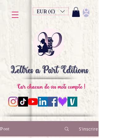
EUR (€)
Lettres à Part Editions
Car chacun de vos mots compte !
Post
S'inscrire