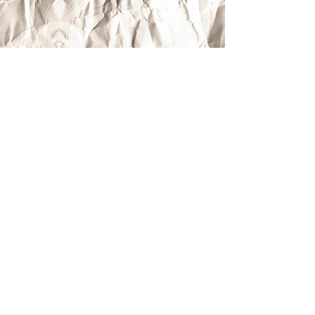
Lettres à Part Editions
Car chacun de vos mots compte !
Rejoignez-nous !
Mentions légales & Politique de confidentialité
CGV
©Lettres à Part éditions - Développé par Lettres à Part éditions et
L.Com&Design