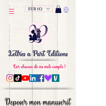
EUR (€)
Lettres à Part Editions
Car chacun de vos mots compte !
Déposer mon manuscrit