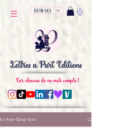
EUR (€)
Lettres à Part Editions
Car chacun de vos mots compte !
Le Tuto-Blog-Actu