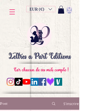
EUR (€)
Lettres à Part Editions
Car chacun de vos mots compte !
Post
S'inscrire