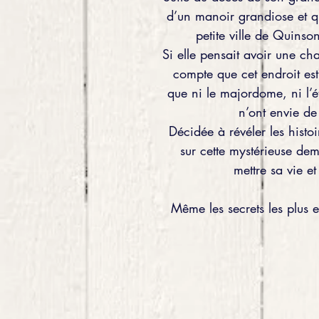
d’un manoir grandiose et 
petite ville de Quins
Si elle pensait avoir une ch
compte que cet endroit est
que ni le majordome, ni l’é
n’ont envie de 
Décidée à révéler les histoi
sur cette mystérieuse deme
mettre sa vie e
Même les secrets les plus en