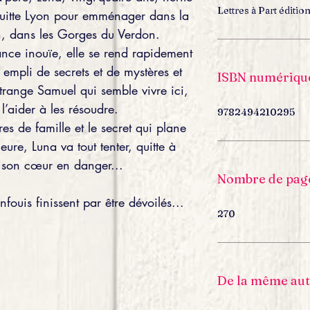
Lettres à Part éditio
quitte Lyon pour emménager dans la
on, dans les Gorges du Verdon.
ance inouïe, elle se rend rapidement
 empli de secrets et de mystères et
ISBN numériqu
trange Samuel qui semble vivre ici,
l’aider à les résoudre.
9782494210295
res de famille et le secret qui plane
ure, Luna va tout tenter, quitte à
t son cœur en danger...
Nombre de pag
fouis finissent par être dévoilés...
270
De la même aut