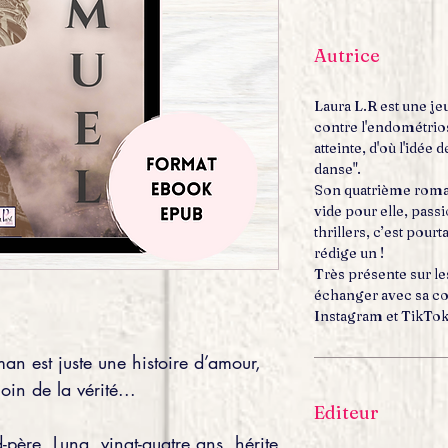
Autrice
Laura L.R est une je
contre l'endométrio
atteinte, d'où l'idée
danse".
Son quatrième roman
vide pour elle, pass
thrillers, c’est pour
rédige un !
Très présente sur le
échanger avec sa c
Instagram et TikTok
an est juste une histoire d’amour,
loin de la vérité...
Editeur
père, Luna, vingt-quatre ans, hérite