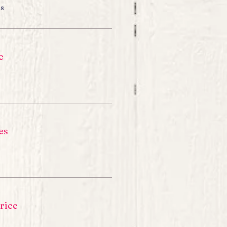
ns
e
es
rice