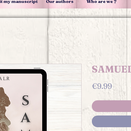
t my manuscript
Our authors
Who are we ?
SAMUEL
Price
€9.99