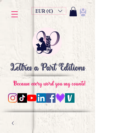
EUR (€)
Lettres à Part Editions
Because every word you say counts!